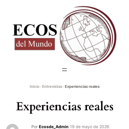
Saltar
al
contenido
Inicio
›
Entrevistas
›
Experiencias reales
Experiencias reales
Por
Ecosde_Admin
|
19 de mayo de 2026
|